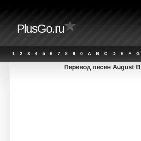
PlusGo.ru
1
2
3
4
5
6
7
8
9
0
A
B
C
D
E
F
G
Перевод песен August B