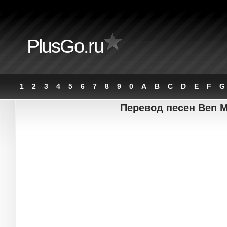
PlusGo.ru
1
2
3
4
5
6
7
8
9
0
A
B
C
D
E
F
G
Перевод песен Ben 