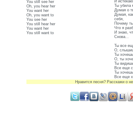
И истекаю
You still see her
Ты убила 
Oh, you hear her
Думая о т
You want her
Думая, ка
Oh, you want to
себя,
You see her
Почему ты
You still hear her
Что я раз
You want her
И знаю, ч
You still want to
Снова...
Ты все ещ
О, слышиш
Ты хочешь
О, ты хоче
Ты видишь
Все еще с
Ты хочешь
Все еще х
Нравится песня? Расскажи о не