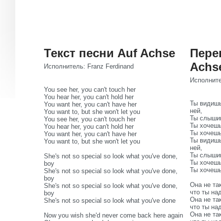
Текст песни Auf Achse
Пере
Achs
Исполнитель: Franz Ferdinand
Исполните
You see her, you can't touch her
You hear her, you can't hold her
Ты видишь
You want her, you can't have her
ней,
You want to, but she won't let you
Ты слышиш
You see her, you can't touch her
Ты хочешь
You hear her, you can't hold her
Ты хочешь
You want her, you can't have her
Ты видишь
You want to, but she won't let you
ней,
Ты слышиш
She's not so special so look what you've done,
Ты хочешь
boy
Ты хочешь,
She's not so special so look what you've done,
boy
Она не та
She's not so special so look what you've done,
что ты на
boy
Она не та
She's not so special so look what you've done
что ты на
Она не та
Now you wish she'd never come back here again