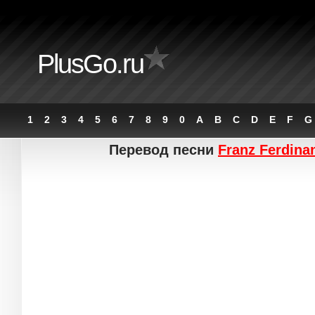
PlusGo.ru
1
2
3
4
5
6
7
8
9
0
A
B
C
D
E
F
G
Перевод песни
Franz Ferdina