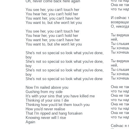
что ты на
Oh, never come back here again
Она не та
что ты на
You see her, you can't touch her
You hear her, you can't hold her
И сейчас 
You want her, you can't have her
возвраща
You want to, but she won't let you
О, никогд
You see her, you can't touch her
Ты видишь
You hear her, you can't hold her
ней,
You want her, you can't have her
Ты слышиш
You want to, but she won't let you
Ты хочешь
Ты хочешь,
She's not so special so look what you've done,
boy
Ты видишь
She's not so special so look what you've done,
ней,
boy
Ты слышиш
She's not so special so look what you've done,
Ты хочешь
boy
Ты хочешь,
She's not so special so look what you've done
Она не та
Now I'm nailed above you
что ты на
Gushing from my side
Она не та
It's with your sins that you have killed me
что ты на
Thinking of your sins I die
Она не та
Thinking how you'd let them touch you
что ты на
How you'd never realise
Она не та
That I'm ripped and hang forsaken
что ты на
Knowing never will I rise
Again
Сейчас я 