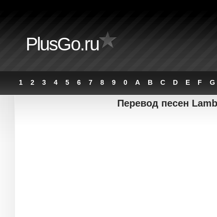
PlusGo.ru
1
2
3
4
5
6
7
8
9
0
A
B
C
D
E
F
G
Перевод песен Lamb