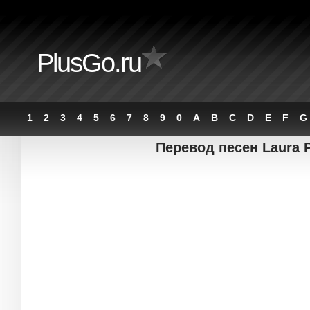
PlusGo.ru
1
2
3
4
5
6
7
8
9
0
A
B
C
D
E
F
G
Перевод песен Laura P