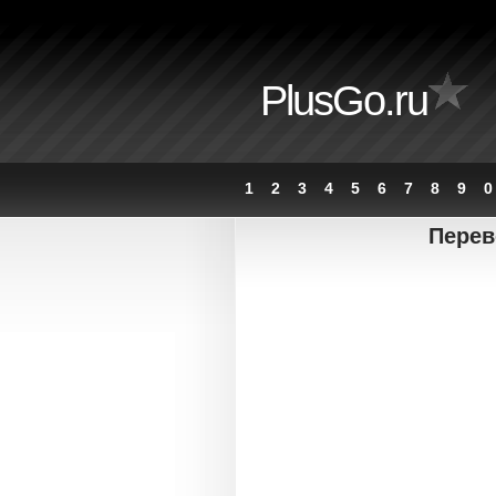
PlusGo.ru
1
2
3
4
5
6
7
8
9
0
Перев