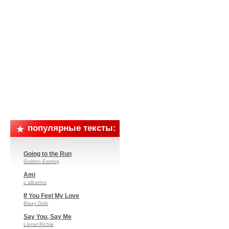
популярные тексты:
Going to the Run
Golden Earring
Ami
L'albatros
If You Feel My Love
Blaxy Girls
Say You, Say Me
Lionel Richie