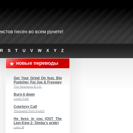
кстов песен во всем рунете!
R
S
T
U
V
W
X
Y
Z
новые переводы
Get Your Grind On feat. Big
Punisher, Fat Joe & Freeway
The Notorious B.I.G.
Burn it down
Linkin Park
Courtesy Call
Thousand Foot Krutch
He lives in you (OST The
Lion King 2: Simba's pride)
Lebo M