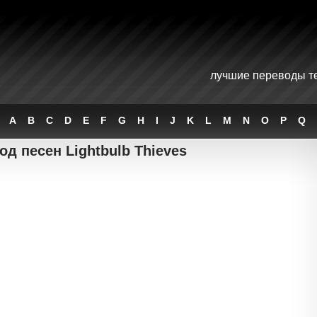
лучшие переводы те
A
B
C
D
E
F
G
H
I
J
K
L
M
N
O
P
Q
од песен Lightbulb Thieves