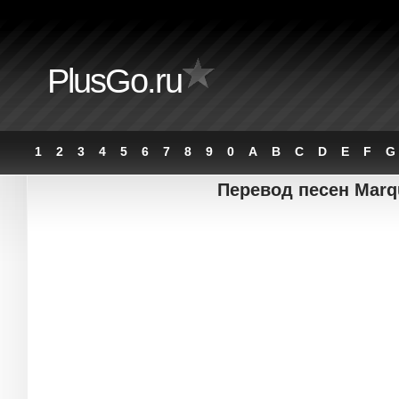
PlusGo.ru
1
2
3
4
5
6
7
8
9
0
A
B
C
D
E
F
G
Перевод песен Marq