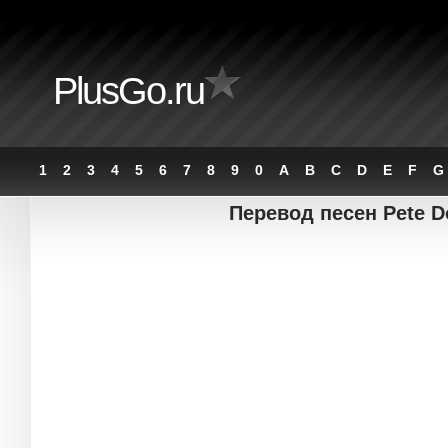
PlusGo.ru
1
2
3
4
5
6
7
8
9
0
A
B
C
D
E
F
G
Перевод песен Pete D