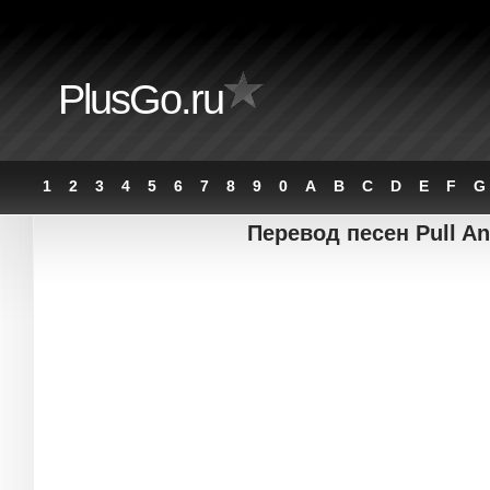
PlusGo.ru
1
2
3
4
5
6
7
8
9
0
A
B
C
D
E
F
G
Перевод песен Pull An