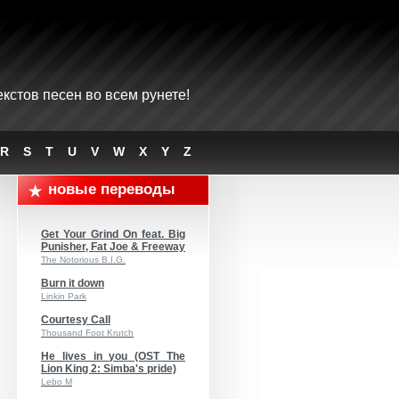
кстов песен во всем рунете!
R
S
T
U
V
W
X
Y
Z
новые переводы
Get Your Grind On feat. Big
Punisher, Fat Joe & Freeway
The Notorious B.I.G.
Burn it down
Linkin Park
Courtesy Call
Thousand Foot Krutch
He lives in you (OST The
Lion King 2: Simba's pride)
Lebo M