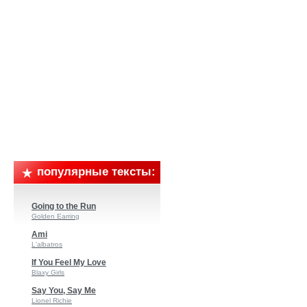
популярные тексты:
Going to the Run
Golden Earring
Ami
L'albatros
If You Feel My Love
Blaxy Girls
Say You, Say Me
Lionel Richie