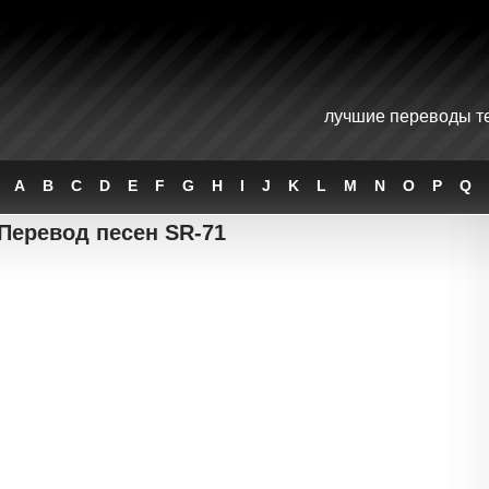
лучшие переводы те
A
B
C
D
E
F
G
H
I
J
K
L
M
N
O
P
Q
Перевод песен SR-71