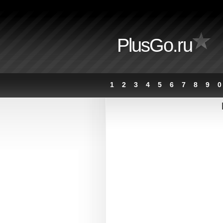
PlusGo.ru
1
2
3
4
5
6
7
8
9
0