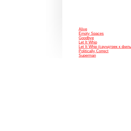
Alive
Empty Spaces
Goodbye
Let It Whip
Let It Whip (саундтрек к фил
Politically Correct
Superman