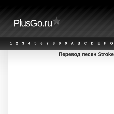
PlusGo.ru
1
2
3
4
5
6
7
8
9
0
A
B
C
D
E
F
G
Перевод песен Stroke