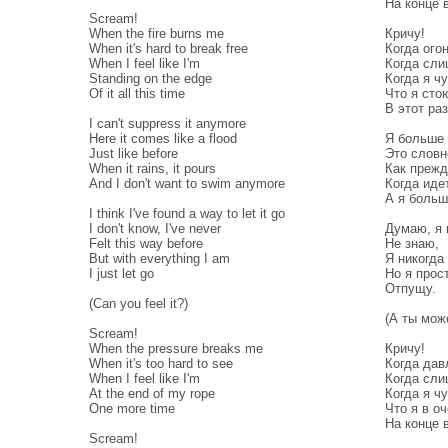
На конце 
Scream!
When the fire burns me
Кричу!
When it's hard to break free
Когда ого
When I feel like I'm
Когда сли
Standing on the edge
Когда я ч
Of it all this time
Что я сто
В этот раз
I can't suppress it anymore
Here it comes like a flood
Я больше 
Just like before
Это словн
When it rains, it pours
Как прежд
And I don't want to swim anymore
Когда иде
А я больш
I think I've found a way to let it go
I don't know, I've never
Думаю, я 
Felt this way before
Не знаю,
But with everything I am
Я никогда
I just let go
Но я прос
Отпущу.
(Can you feel it?)
(А ты мож
Scream!
When the pressure breaks me
Кричу!
When it's too hard to see
Когда дав
When I feel like I'm
Когда сли
At the end of my rope
Когда я ч
One more time
Что я в о
На конце 
Scream!