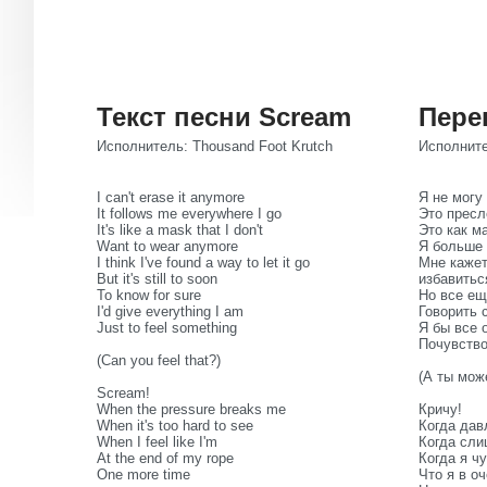
Текст песни Scream
Пере
Исполнитель: Thousand Foot Krutch
Исполните
I can't erase it anymore
Я не могу
It follows me everywhere I go
Это пресл
It's like a mask that I don't
Это как м
Want to wear anymore
Я больше 
I think I've found a way to let it go
Мне кажет
But it's still to soon
избавитьс
To know for sure
Но все ещ
I'd give everything I am
Говорить 
Just to feel something
Я бы все 
Почувство
(Can you feel that?)
(А ты мож
Scream!
When the pressure breaks me
Кричу!
When it's too hard to see
Когда дав
When I feel like I'm
Когда сли
At the end of my rope
Когда я ч
One more time
Что я в о