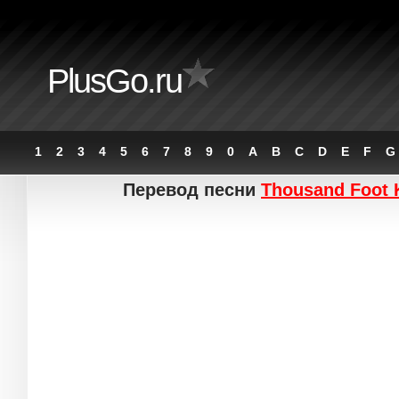
PlusGo.ru
1
2
3
4
5
6
7
8
9
0
A
B
C
D
E
F
G
Перевод песни
Thousand Foot 