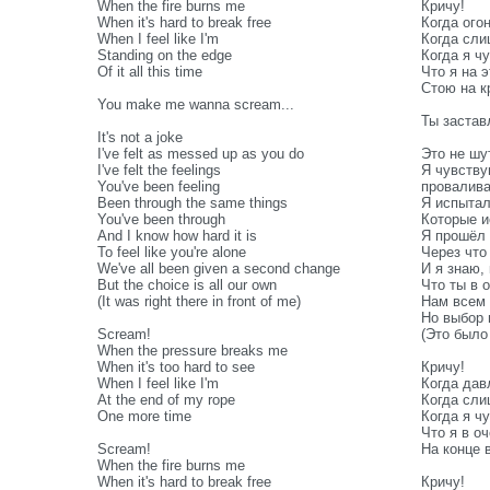
When the fire burns me
Кричу!
When it's hard to break free
Когда ого
When I feel like I'm
Когда сли
Standing on the edge
Когда я ч
Of it all this time
Что я на э
Стою на к
You make me wanna scream...
Ты заста
It's not a joke
I've felt as messed up as you do
Это не шу
I've felt the feelings
Я чувствую
You've been feeling
провалив
Been through the same things
Я испытал
You've been through
Которые и
And I know how hard it is
Я прошёл 
To feel like you're alone
Через что
We've all been given a second change
И я знаю,
But the choice is all our own
Что ты в 
(It was right there in front of me)
Нам всем 
Но выбор 
Scream!
(Это было
When the pressure breaks me
When it's too hard to see
Кричу!
When I feel like I'm
Когда дав
At the end of my rope
Когда сли
One more time
Когда я ч
Что я в о
Scream!
На конце 
When the fire burns me
When it's hard to break free
Кричу!