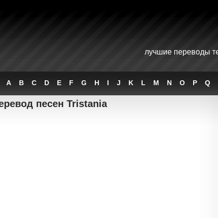
лучшие переводы те
A
B
C
D
E
F
G
H
I
J
K
L
M
N
O
P
Q
еревод песен Tristania