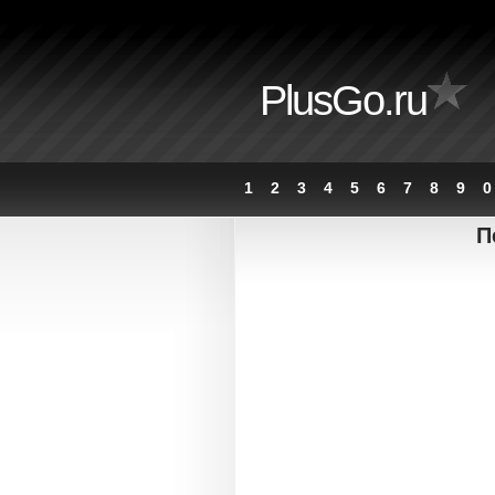
PlusGo.ru
1
2
3
4
5
6
7
8
9
0
П