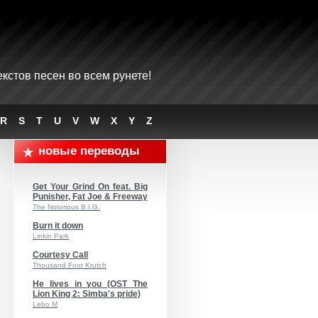
кстов песен во всем рунете!
R
S
T
U
V
W
X
Y
Z
новые переводы
Get Your Grind On feat. Big
Punisher, Fat Joe & Freeway
The Notorious B.I.G.
Burn it down
Linkin Park
Courtesy Call
Thousand Foot Krutch
He lives in you (OST The
Lion King 2: Simba's pride)
Lebo M