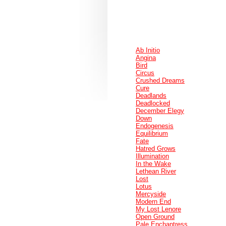
Ab Initio
Angina
Bird
Circus
Crushed Dreams
Cure
Deadlands
Deadlocked
December Elegy
Down
Endogenesis
Equilibrium
Fate
Hatred Grows
Illumination
In the Wake
Lethean River
Lost
Lotus
Mercyside
Modern End
My Lost Lenore
Open Ground
Pale Enchantress