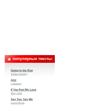
популярные тексты:
Going to the Run
Golden Earring
Ami
L'albatros
If You Feel My Love
Blaxy Girls
Say You, Say Me
Lionel Richie