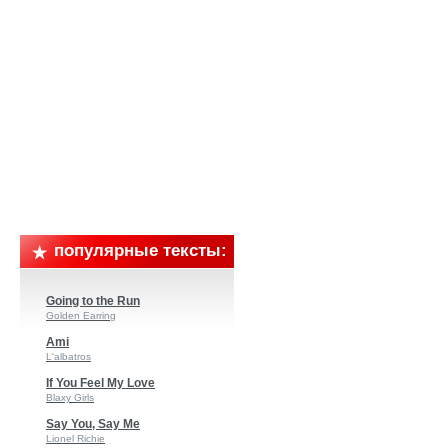
популярные тексты:
Going to the Run
Golden Earring
Ami
L'albatros
If You Feel My Love
Blaxy Girls
Say You, Say Me
Lionel Richie