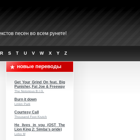
кстов песен во всем рунете!
R
S
T
U
V
W
X
Y
Z
новые переводы
Get Your Grind On feat. Big
Punisher, Fat Joe & Freeway
The Notorious B.I.G.
Burn it down
Linkin Park
Courtesy Call
Thousand Foot Krutch
He lives in you (OST The
Lion King 2: Simba's pride)
Lebo M