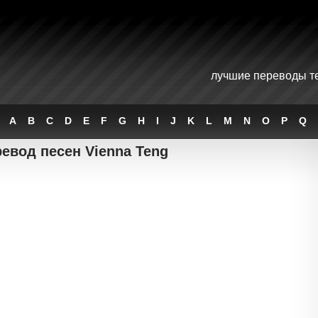
лучшие переводы те
A
B
C
D
E
F
G
H
I
J
K
L
M
N
O
P
Q
евод песен Vienna Teng