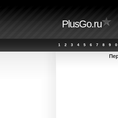
PlusGo.ru
1
2
3
4
5
6
7
8
9
0
Пер