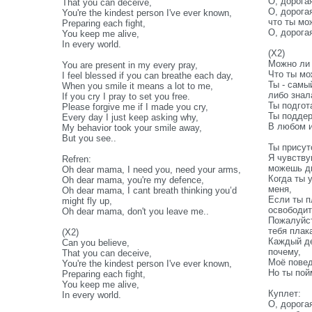
О, дорога
That you can deceive,
О, дорога
You're the kindest person I've ever known,
что ты мо
Preparing each fight,
О, дорога
You keep me alive,
In every world.
(X2)
Можно ли 
You are present in my every pray,
Что ты мо
I feel blessed if you can breathe each day,
Ты - самы
When you smile it means a lot to me,
либо знал
If you cry I pray to set you free.
Ты подгот
Please forgive me if I made you cry,
Ты подде
Every day I just keep asking why,
В любом и
My behavior took your smile away,
But you see..
Ты присут
Я чувству
Refren:
можешь д
Oh dear mama, I need you, need your arms,
Когда ты 
Oh dear mama, you're my defence,
меня,
Oh dear mama, I cant breath thinking you’d
Если ты п
might fly up,
освободит
Oh dear mama, don't you leave me..
Пожалуйст
тебя плак
(X2)
Каждый д
Can you believe,
почему,
That you can deceive,
Моё повед
You're the kindest person I've ever known,
Но ты пой
Preparing each fight,
You keep me alive,
Куплет:
In every world.
О, дорога