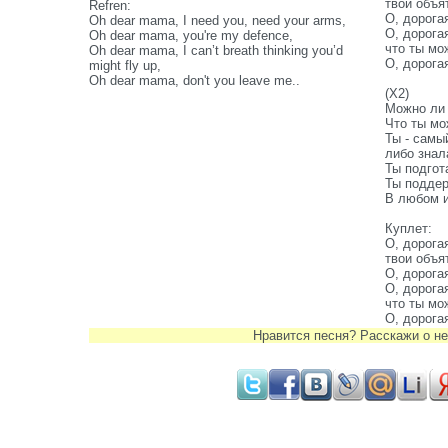
твои объя
Refren:
О, дорога
Oh dear mama, I need you, need your arms,
О, дорога
Oh dear mama, you're my defence,
что ты мо
Oh dear mama, I can’t breath thinking you’d
О, дорога
might fly up,
Oh dear mama, don't you leave me..
(X2)
Можно ли 
Что ты мо
Ты - самы
либо знал
Ты подгот
Ты подде
В любом и
Куплет:
О, дорога
твои объя
О, дорога
О, дорога
что ты мо
О, дорога
Нравится песня? Расскажи о не