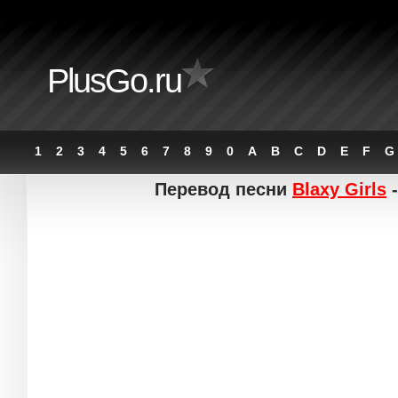
PlusGo.ru
1
2
3
4
5
6
7
8
9
0
A
B
C
D
E
F
G
Перевод песни
Blaxy Girls
-