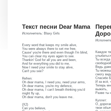
Текст песни Dear Mama
Пере
Доро
Исполнитель: Blaxy Girls
Исполните
Every word that keeps my smile alive,
You were always there to set me free,
Каждое тв
Cause' you're there and even though I'm blind,
улыбаться
You can clear my eyes again to see.
Ты всегда
Thankin' God for all you are and been,
свободной
And for everything you did to me,
Ведь даже
Now I need your smile to stay alive,
Ты можешь
Can't you see?
смогу вид
Спасибо Б
Refren:
И за всё,
Oh dear mama, I need you, need your arms,
Теперь мн
Oh dear mama, you're my defence,
выжить,
Oh dear mama, I can’t breath thinking you’d
Разве ты 
might fly up,
Oh dear mama, don't you leave me..
Куплет:
О, дорога
(X2)
твои объя
Can you believe,