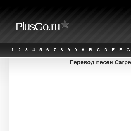
PlusGo.ru
1
2
3
4
5
6
7
8
9
0
A
B
C
D
E
F
G
Перевод песен Carpe