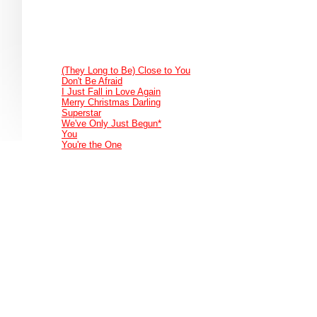
(They Long to Be) Close to You
Don't Be Afraid
I Just Fall in Love Again
Merry Christmas Darling
Superstar
We've Only Just Begun*
You
You're the One