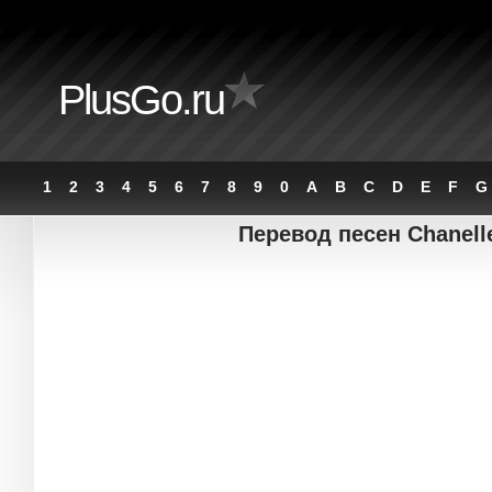
PlusGo.ru
1
2
3
4
5
6
7
8
9
0
A
B
C
D
E
F
G
Перевод песен Chanell