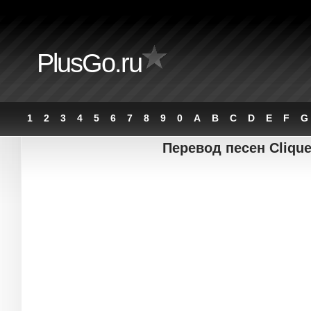
PlusGo.ru
1
2
3
4
5
6
7
8
9
0
A
B
C
D
E
F
G
Перевод песен Clique