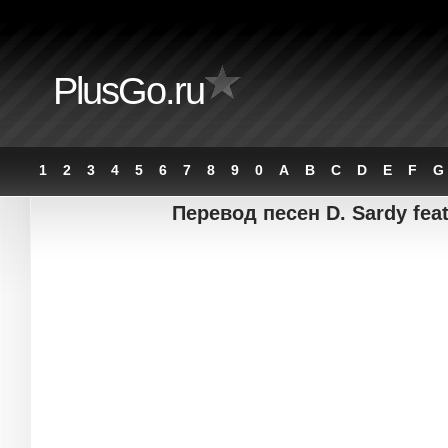
PlusGo.ru
1
2
3
4
5
6
7
8
9
0
A
B
C
D
E
F
G
Перевод песен D. Sardy feat