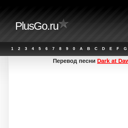
PlusGo.ru
1
2
3
4
5
6
7
8
9
0
A
B
C
D
E
F
G
Перевод песни
Dark at Da