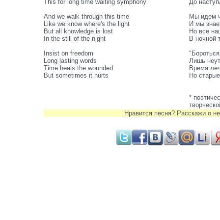
This for long time waiting symphony
До наступ
And we walk through this time
Мы идем ч
Like we know where's the light
И мы знаем
But all knowledge is lost
Но все на
In the still of the night
В ночной 
Insist on freedom
"Бороться
Long lasting words
Лишь неу
Time heals the wounded
Время леч
But sometimes it hurts
Но старые
* поэтиче
творческо
Нравится песня? Расскажи о не