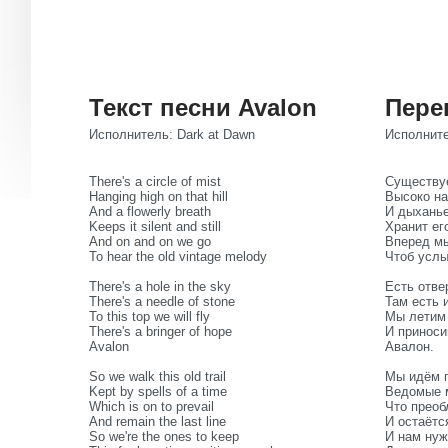
Текст песни Avalon
Пере
Исполнитель: Dark at Dawn
Исполните
There's a circle of mist
Существуе
Hanging high on that hill
Высоко на
And a flowerly breath
И дыханье
Keeps it silent and still
Хранит ег
And on and on we go
Вперед мы
To hear the old vintage melody
Чтоб услы
There's a hole in the sky
Есть отве
There's a needle of stone
Там есть 
To this top we will fly
Мы летим 
There's a bringer of hope
И приноси
Avalon
Авалон.
So we walk this old trail
Мы идём 
Kept by spells of a time
Ведомые м
Which is on to prevail
Что преоб
And remain the last line
И остаётс
So we're the ones to keep
И нам нуж