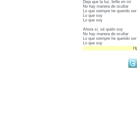
Deja que la luz, brille en mí
No hay manera de ocultar
Lo que siempre he querido ser
Lo que soy
Lo que soy
Ahora sí, sé quién soy
No hay manera de ocultar
Lo que siempre he querido ser
Lo que soy
Н