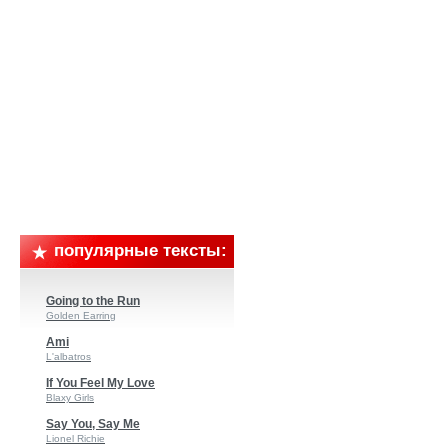
популярные тексты:
Going to the Run
Golden Earring
Ami
L'albatros
If You Feel My Love
Blaxy Girls
Say You, Say Me
Lionel Richie