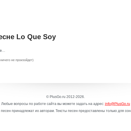
есне Lo Que Soy
...
 ничего не произойдет)
© PlusGo.ru 2012-2026.
Любые вопросы по работе сайта вы можете задать на адрес:
info@PlusGo.ru
 песен принадлежат их авторам. Тексты песен предоставлены только для оз