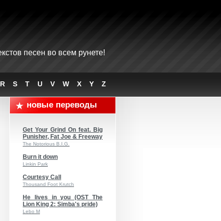
кстов песен во всем рунете!
R
S
T
U
V
W
X
Y
Z
новые переводы
Get Your Grind On feat. Big
Punisher, Fat Joe & Freeway
The Notorious B.I.G.
Burn it down
Linkin Park
Courtesy Call
Thousand Foot Krutch
He lives in you (OST The
Lion King 2: Simba's pride)
Lebo M