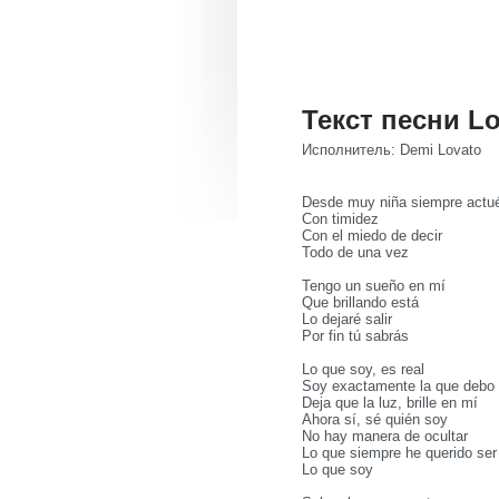
Текст песни L
Исполнитель: Demi Lovato
Desde muy niña siempre actu
Con timidez
Con el miedo de decir
Todo de una vez
Tengo un sueño en mí
Que brillando está
Lo dejaré salir
Por fin tú sabrás
Lo que soy, es real
Soy exactamente la que debo 
Deja que la luz, brille en mí
Ahora sí, sé quién soy
No hay manera de ocultar
Lo que siempre he querido ser
Lo que soy