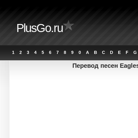
PlusGo.ru
1
2
3
4
5
6
7
8
9
0
A
B
C
D
E
F
G
Перевод песен Eagles