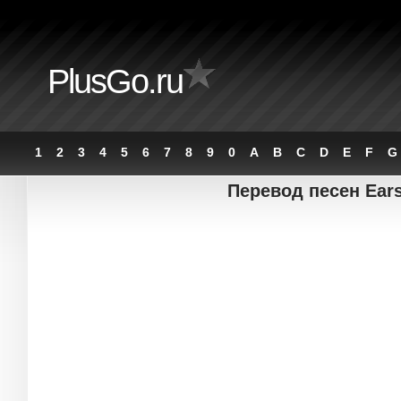
PlusGo.ru
1
2
3
4
5
6
7
8
9
0
A
B
C
D
E
F
G
Перевод песен Ear