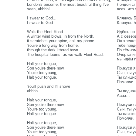
London's become, the most beautiful thing I've
Лондон ст
seen, ahhhh!
всех, что 
I swear to God...
Клянусь 
I swear to God...
Клянусь 
Walk the Fleet Road
Идёшь по 
A winter wind blows, in from the North,
А с север
it scratches your spine, call my phone.
Он хлещет
You're a long way from home,
Тебе пред
through the dark littered town.
По тёмном
The hospital looms, as we walk Fleet Road.
Очертания
мы идём п
Halt your tongue,
Son you're there now,
Прикуси я
You're too young,
Сын, ты у
Halt your tongue.
Ты слишк
Помолчи.
You'll push and I'll shove
ahhhh...
Ты поднаж
Аааа…
Halt your tongue,
Son you're there now,
Прикуси я
You're too young,
Сын, ты у
Halt your tongue.
Ты слишк
Помолчи.
Halt your tongue,
Son you're there now,
Прикуси я
You're too young,
Сын, ты у