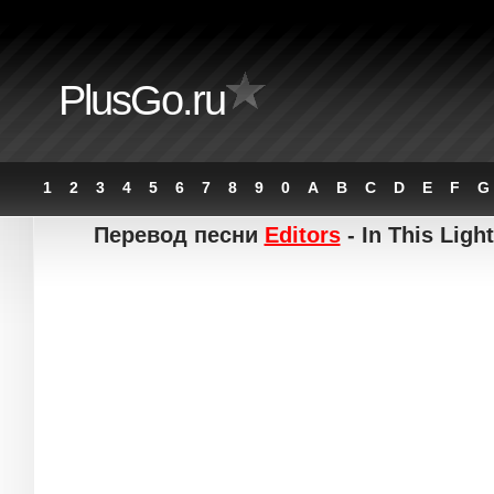
PlusGo.ru
1
2
3
4
5
6
7
8
9
0
A
B
C
D
E
F
G
Перевод песни
Editors
- In This Ligh