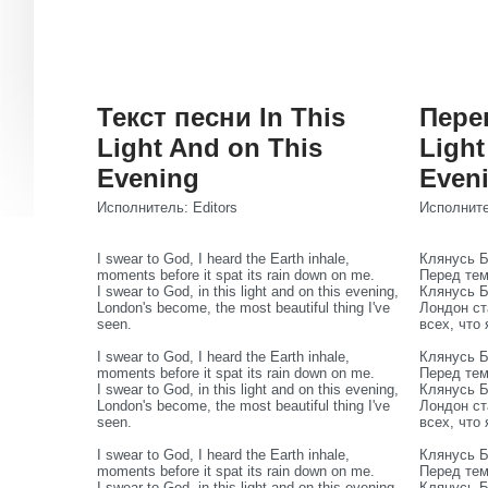
Текст песни In This
Пере
Light And on This
Light
Evening
Even
Исполнитель: Editors
Исполните
I swear to God, I heard the Earth inhale,
Клянусь Б
moments before it spat its rain down on me.
Перед тем
I swear to God, in this light and on this evening,
Клянусь Б
London's become, the most beautiful thing I've
Лондон ст
seen.
всех, что 
I swear to God, I heard the Earth inhale,
Клянусь Б
moments before it spat its rain down on me.
Перед тем
I swear to God, in this light and on this evening,
Клянусь Б
London's become, the most beautiful thing I've
Лондон ст
seen.
всех, что 
I swear to God, I heard the Earth inhale,
Клянусь Б
moments before it spat its rain down on me.
Перед тем
I swear to God, in this light and on this evening,
Клянусь Б