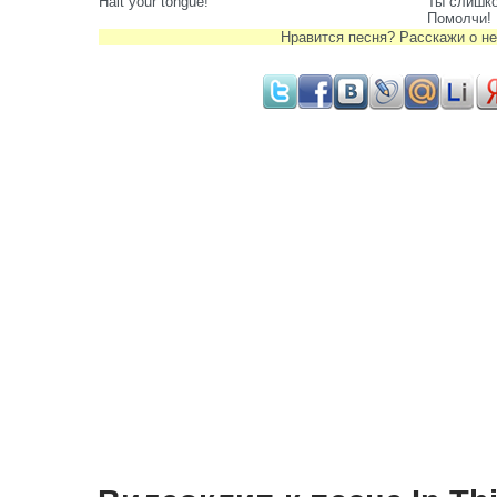
Halt your tongue!
Ты слишк
Помолчи!
Нравится песня? Расскажи о не