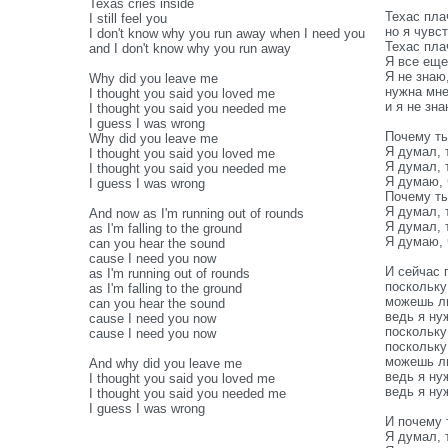
Texas cries inside
Техас пла
I still feel you
но я чувс
I don't know why you run away when I need you
Техас пла
and I don't know why you run away
Я все еще
Я не знаю
Why did you leave me
нужна мн
I thought you said you loved me
и я не зн
I thought you said you needed me
I guess I was wrong
Почему т
Why did you leave me
Я думал, 
I thought you said you loved me
Я думал, 
I thought you said you needed me
Я думаю, 
I guess I was wrong
Почему т
Я думал, 
And now as I'm running out of rounds
Я думал, 
as I'm falling to the ground
Я думаю, 
can you hear the sound
cause I need you now
И сейчас 
as I'm running out of rounds
поскольку
as I'm falling to the ground
можешь ли
can you hear the sound
ведь я ну
cause I need you now
поскольку
cause I need you now
поскольку
можешь ли
And why did you leave me
ведь я ну
I thought you said you loved me
ведь я ну
I thought you said you needed me
I guess I was wrong
И почему 
Я думал, 