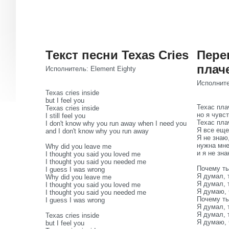
Текст песни Texas Cries
Пере
плач
Исполнитель: Element Eighty
Исполните
Texas cries inside
but I feel you
Техас пла
Texas cries inside
но я чувс
I still feel you
Техас пла
I don't know why you run away when I need you
Я все еще
and I don't know why you run away
Я не знаю
нужна мн
Why did you leave me
и я не зн
I thought you said you loved me
I thought you said you needed me
Почему т
I guess I was wrong
Я думал, 
Why did you leave me
Я думал, 
I thought you said you loved me
Я думаю, 
I thought you said you needed me
Почему т
I guess I was wrong
Я думал, 
Я думал, 
Texas cries inside
Я думаю, 
but I feel you