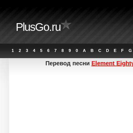
PlusGo.ru
1
2
3
4
5
6
7
8
9
0
A
B
C
D
E
F
G
Перевод песни
Element Eight