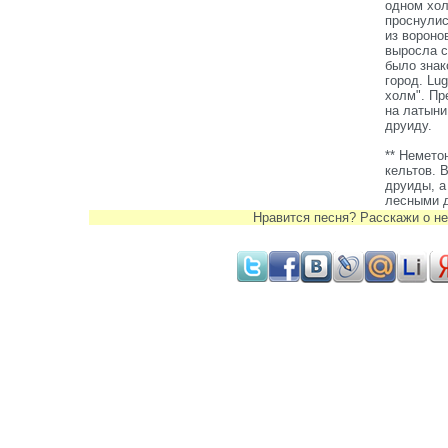
одном хол
проснулис
из воронов
выросла с
было знак
город. Lu
холм". Пр
на латыни
друиду.
** Немето
кельтов. 
друиды, а
лесными 
Нравится песня? Расскажи о не