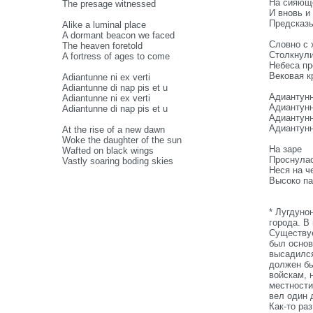
На сияющ
The presage witnessed
И вновь и
Предсказы
Alike a luminal place
A dormant beacon we faced
Словно с 
The heaven foretold
Столкнул
A fortress of ages to come
Небеса пр
Вековая кр
Adiantunne ni ex verti
Adiantunne di nap pis et u
Адиантунн
Adiantunne ni ex verti
Адиантунн,
Adiantunne di nap pis et u
Адиантунн
Адиантунн,
At the rise of a new dawn
Woke the daughter of the sun
На заре
Wafted on black wings
Проснулас
Vastly soaring boding skies
Неся на ч
Высоко па
* Лугдуно
города. В
Существуе
был основ
высадился
должен бы
войскам, 
местности
вел один 
Как-то ра