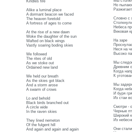
Мы столкн
Kindles fire
Но пылаю
Разжигает
Alike a luminal place
A dormant beacon we faced
Словно с 
The heaven foretold
Столкнул
A fortress of ages to come
Небеса пр
Вековая кр
At the rise of a new dawn
Woke the daughter of the sun
На заре
Wafted on black wings
Проснулас
Vastly soaring boding skies
Неся на ч
Высоко па
We followed
The rites of old
Мы следо
As we stoke out
Древним 
Ordained new land
Когда нап
К уготова
We held our breath
As the skies got black
Мы задер
And a storm arose
Когда неб
A swarm of crows
И буря гр
Из стаи в
Lo and behold
Black birds branched out
Смотри - о
A circle wide
Черные пт
In the raven skies
Широкий к
Из небесн
They lined nemeton
Of the fulgent hill
Они стали
And again and again and again