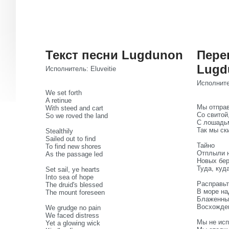
Текст песни Lugdunon
Пере
Lugd
Исполнитель: Eluveitie
Исполнител
We set forth
A retinue
Мы отправ
With steed and cart
Со свитой
So we roved the land
С лошадьм
Так мы ск
Stealthily
Sailed out to find
Тайно
To find new shores
Отплыли н
As the passage led
Новых бер
Туда, куда
Set sail, ye hearts
Into sea of hope
Расправьт
The druid's blessed
В море н
The mount foreseen
Блаженны
Восхожде
We grudge no pain
We faced distress
Мы не исп
Yet a glowing wick