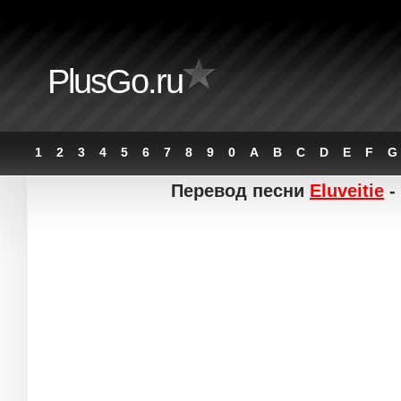
PlusGo.ru
1
2
3
4
5
6
7
8
9
0
A
B
C
D
E
F
G
Перевод песни
Eluveitie
-