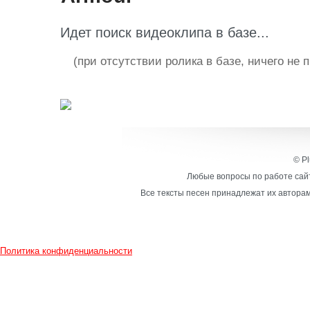
Идет поиск видеоклипа в базе...
(при отсутствии ролика в базе, ничего не 
© Pl
Любые вопросы по работе сайт
Все тексты песен принадлежат их авторам
Политика конфиденциальности