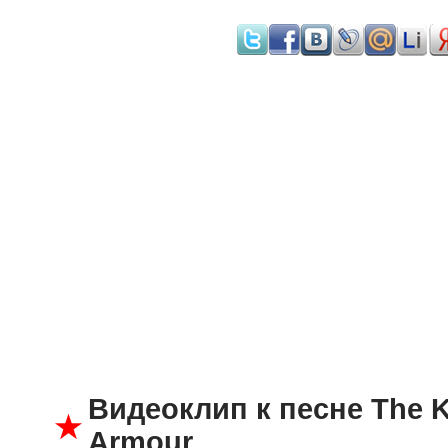
Видеоклип к песне The Kn
Armour