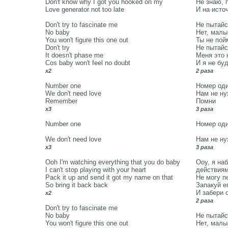
Don't know why I got you hooked on my
Не знаю, 
Love generator not too late
И на исто
Don't try to fascinate me
Не пытайс
No baby
Нет, малы
You won't figure this one out
Ты не пой
Don't try
Не пытайс
It doesn't phase me
Меня это 
Cos baby won't feel no doubt
И я не бу
x2
2 раза
Number one
Номер оди
We don't need love
Нам не ну
Remember
Помни
x3
3 раза
Number one
Номер оди
We don't need love
Нам не ну
x3
3 раза
Ooh I'm watching everything that you do baby
Ооу, я на
I can't stop playing with your heart
действия
Pack it up and send it got my name on that
Не могу п
So bring it back back
Запакуй е
И забери о
x2
2 раза
Don't try to fascinate me
No baby
Не пытайс
You won't figure this one out
Нет, малы