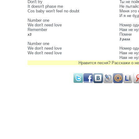
Don't try
Ты не пой
It doesn't phase me
Не пытайс
Cos baby won't feel no doubt
Меня это 
И я не бу
Number one
We don't need love
Номер оди
Remember
Нам не ну
Помни
x3
3 раза
Number one
We don't need love
Номер оди
We don't need love
Нам не ну
Нам не ну
Нравится песня? Расскажи о не