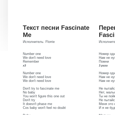
Текст песни Fascinate
Пере
Me
Fasci
Исполнитель: Florrie
Исполнител
Number one
Номер оди
We don't need love
Нам не ну
Remember
Помни
x3
3 раза
Number one
Номер оди
We don't need love
Нам не ну
We don't need love
Нам не н
Don't try to fascinate me
Не пытайс
No baby
Нет, малы
You won't figure this one out
Ты не пой
Don't try
Не пытайс
It doesn't phase me
Меня это 
Cos baby won't feel no doubt
И я не бу