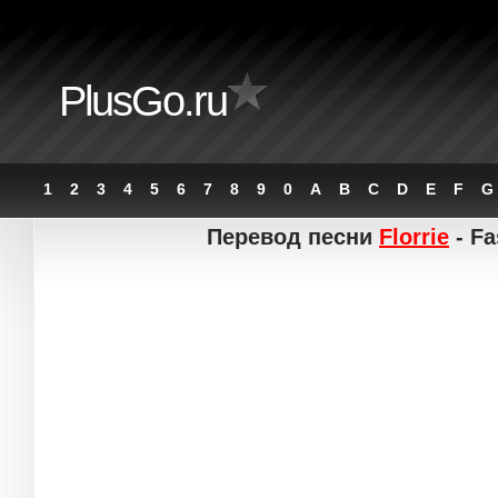
PlusGo.ru
1
2
3
4
5
6
7
8
9
0
A
B
C
D
E
F
G
Перевод песни
Florrie
- Fa