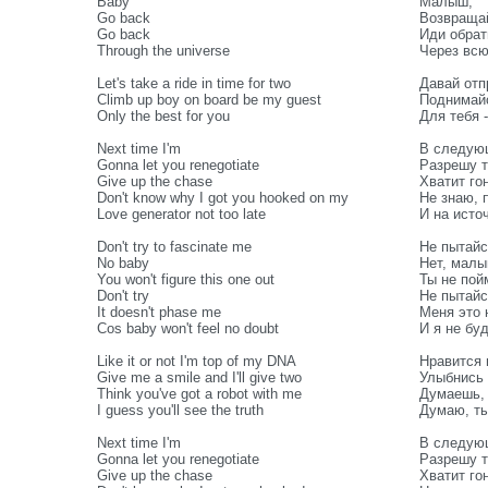
Baby
Малыш,
Go back
Возвраща
Go back
Иди обрат
Through the universe
Через вс
Let's take a ride in time for two
Давай отп
Climb up boy on board be my guest
Поднимайс
Only the best for you
Для тебя 
Next time I'm
В следую
Gonna let you renegotiate
Разрешу т
Give up the chase
Хватит го
Don't know why I got you hooked on my
Не знаю, 
Love generator not too late
И на исто
Don't try to fascinate me
Не пытайс
No baby
Нет, малы
You won't figure this one out
Ты не пой
Don't try
Не пытайс
It doesn't phase me
Меня это 
Cos baby won't feel no doubt
И я не бу
Like it or not I'm top of my DNA
Нравится 
Give me a smile and I'll give two
Улыбнись 
Think you've got a robot with me
Думаешь, 
I guess you'll see the truth
Думаю, ты
Next time I'm
В следую
Gonna let you renegotiate
Разрешу т
Give up the chase
Хватит го