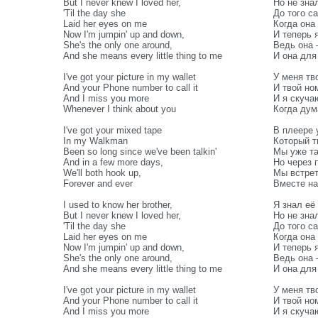
But I never knew I loved her,
Но не зна
'Til the day she
До того с
Laid her eyes on me
Когда она
Now I'm jumpin' up and down,
И теперь 
She's the only one around,
Ведь она 
And she means every little thing to me
И она для 
I've got your picture in my wallet
У меня тв
And your Phone number to call it
И твой но
And I miss you more
И я скуча
Whenever I think about you
Когда дум
I've got your mixed tape
В плеере 
In my Walkman
Который т
Been so long since we've been talkin'
Мы уже та
And in a few more days,
Но через 
We'll both hook up,
Мы встрет
Forever and ever
Вместе на
I used to know her brother,
Я знал её
But I never knew I loved her,
Но не зна
'Til the day she
До того с
Laid her eyes on me
Когда она
Now I'm jumpin' up and down,
И теперь 
She's the only one around,
Ведь она 
And she means every little thing to me
И она для 
I've got your picture in my wallet
У меня тв
And your Phone number to call it
И твой но
And I miss you more
И я скуча