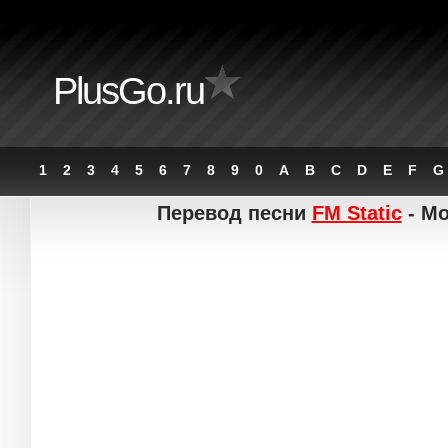
PlusGo.ru
1
2
3
4
5
6
7
8
9
0
A
B
C
D
E
F
G
Перевод песни
FM Static
- Mo