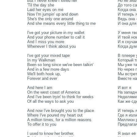
But I never knew I loved her
Но не зна
'Til the day she
До того с
Laid her eyes on me
Когда она
Now I'm jumpin' up and down
И теперь 
She's the only one around
Ведь она 
And she means every little thing to me
И она для 
I've got your picture in my wallet
У меня тв
And your phone number to call it
И твой но
And I miss you more
И я скуча
Whenever I think about you
Когда дум
I've got your mixed tape
В плеере 
In my Walkman
Который т
Been so long since we've been talkin'
Мы уже та
And in a few more days
Но через 
We'll both hook up,
Мы встрет
Forever and ever
Вместе на
And here I am
И вот я
On the west coast of America
На западн
And I've been tryin' to think for weeks
Неделями
Of all the ways to ask you
Как же сд
And now I've brought you to the place
И теперь 
Where I've poured my heart out
Где я изл
A million times, for a million reasons
Миллион р
To offer it to you
Предлагая
I used to know her brother,
Я знал её