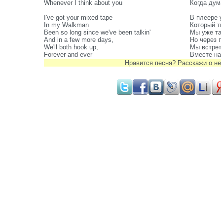
Whenever I think about you
Когда дум
I've got your mixed tape
В плеере 
In my Walkman
Который т
Been so long since we've been talkin'
Мы уже та
And in a few more days,
Но через 
We'll both hook up,
Мы встрет
Forever and ever
Вместе на
Нравится песня? Расскажи о не