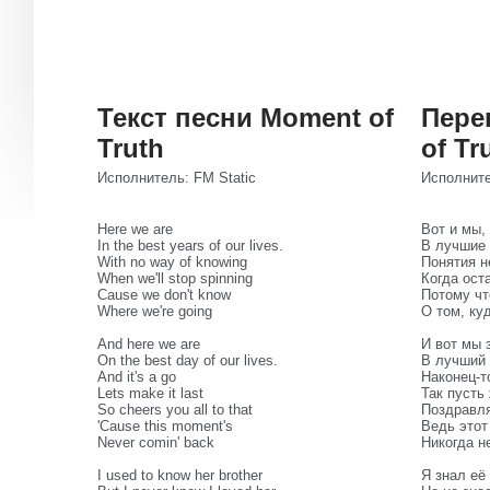
Текст песни Moment of
Пере
Truth
of Tr
Исполнитель: FM Static
Исполните
Here we are
Вот и мы,
In the best years of our lives.
В лучшие 
With no way of knowing
Понятия 
When we'll stop spinning
Когда ост
Cause we don't know
Потому чт
Where we're going
О том, ку
And here we are
И вот мы 
On the best day of our lives.
В лучший 
And it's a go
Наконец-т
Lets make it last
Так пусть
So cheers you all to that
Поздравля
'Cause this moment's
Ведь этот
Never comin' back
Никогда н
I used to know her brother
Я знал её