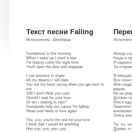
Текст песни Falling
Пере
Исполнитель: Jamiroquai
Исполните
Sometimes in the morning
Иногда ут
When I wake up I shed a tear
Когда я п
I'm hoping come the night time
Я надеюсь
You'll open the door and reappear
Ты открое
I can promise to share
Я обещаю 
All my dreams I will dare
Все свои 
You set my heart racing when you get next to
Моё сердц
me
рядом,
Still I don't think you care
Но не увер
Should I wait for your love
Должен ли
Or am I waiting in vain?
Или я жду
Somebody help me 'cause I'm falling
Помогите 
Head over heels in love again
влюбляюс
Опять влю
You, you, you're the one for your love
I think that I would do anything
Ты, ты, т
Hey you, you, you, you
Думаю, я 