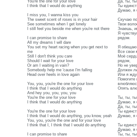
You're the one for your love
Да, ты, ты
I think that I would do anything
Ты единст
Думаю, я 
I miss you, I wanna kiss you
The sweet scent of roses is in your hair
Скучаю по
See sometimes when I get lonely
Твои воло
I still feel you beside me when you're not there
Знаешь, и
Я чувству
I can promise to share
рядом.
All my dreams I will dare
You set my heart racing when you get next to
Я обещаю 
me
Все свои 
Still I don't think you care
Моё сердц
Should I wait for your love
рядом,
Or am I waiting in vain?
Но не увер
Somebody help me 'cause I'm falling
Должен ли
Head over heels in love again
Или я жду
Помогите 
You, you, you're the one for your love
влюбляюс
I think that I would do anything
Опять влю
And hey you, you, you, you
You're the one for your love
Ты, ты, т
I think that I would do anything
Думаю, я 
Да, ты, ты
You're the one for your love
Ты единст
I think that I would do anything, you know, yeah
Думаю, я 
You, you, you're the one and for your love
I think that I, I think that I would do anything
Ты единст
Думаю, я 
I can promise to share
Ты, ты, т