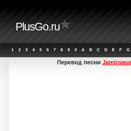
PlusGo.ru
1
2
3
4
5
6
7
8
9
0
A
B
C
D
E
F
G
Перевод песни
Jamiroqua