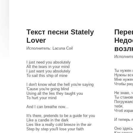
Текст песни Stately
Пере
Lover
Недо
возл
Исполнитель: Lacuna Coil
Исполните
I just need you absolutely
All the tears in your mind
Ты нужен 
I just want you absolutely
Нужны все
To sail this ship of mine
Мне нужен
Чтобы раз
I don't know what the hell you're saying
'Cause you're going blind
Не знаю, 
Using all the lies they taught you
Ты станов
To hurt your mind
Погружаяс
тебя,
And I can breathe now...
Чтоб изра
It's there, pretends to be a guide for you
И теперь 
Like a candle in the dark
Lies like a really cold breeze in the air
Оно здесь
Step by step you'll lose your faith
Как свеча