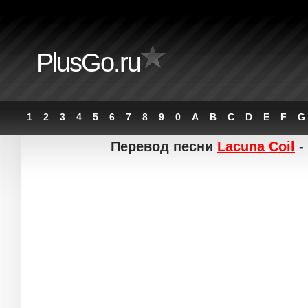
PlusGo.ru
1
2
3
4
5
6
7
8
9
0
A
B
C
D
E
F
G
Перевод песни
Lacuna Coil
-