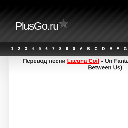
PlusGo.ru
1
2
3
4
5
6
7
8
9
0
A
B
C
D
E
F
G
Перевод песни
Lacuna Coil
- Un Fant
Between Us)