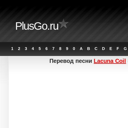
PlusGo.ru
1
2
3
4
5
6
7
8
9
0
A
B
C
D
E
F
G
Перевод песни
Lacuna Coil