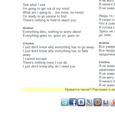
Я не могу
Я ничего 
See what I see
Я не знаю
I'm going to get out of my mind
What am I going to... (no more, no more)
Увидь то, 
I'm ready to go serene to find
Я скоро с
There's nothing to hold to reach you
Что я соб
Я готова 
Andrea:
Здесь не 
Everything dies, nothing to worry about
до тебя.
Everything goes on, goes on, goes on
Andrea:
Cristina:
Все умира
I just don't know why everything has to go away
Все продо
I just don't know why everything has to fade
продолжае
away
I cannot escape
There's nothing more I can do
Cristina:
Я не знаю
I just don't know why do I need you
заканчива
Я не знаю
Я не могу
Я ничего 
Я не знаю
Нравится песня? Расскажи о не