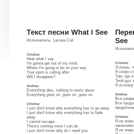
Текст песни What I See
Пере
See
Исполнитель: Lacuna Coil
Исполните
Cristina:
Hear what I say
I'm gonna get out of my mind
Cristina:
Услышь, ч
Where I'm going to be on your way
Я скоро с
Your spirit is calling after
Там, где 
Will I disappear?
Твой дух з
Я исчезну
Andrea:
Everything dies, nothing to worry about
Everything goes on, goes on, goes on
Andrea:
Все умира
Все продо
Cristina:
продолжае
I just don't know why everything has to go away
I just don't know why everything has to fade
away
Cristina:
Я не знаю
I cannot escape
заканчива
There's nothing more I can do
Я не знаю
I just don't know why do I need you