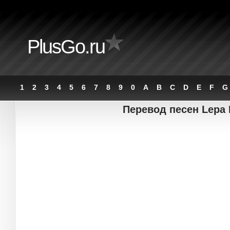
PlusGo.ru
1
2
3
4
5
6
7
8
9
0
A
B
C
D
E
F
G
Перевод песен Lepa 