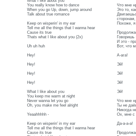
What I like about you
You really know how to dance
Что мне н
When you go Up, down, jump around
Это то, ка
Talk about true romance
Двигаешьс
сторонам,
Keep on wisperin' in my ear
Похоже, я
Tell me all the things that I wanna hear
Cause its true
Продолжае
Thats what I like about you (2x)
Говоришь 
И это - пр
Uh uh huh
Вот, что м
Hey!
А-ага!
Hey!
Эй!
Hey!
Эй!
Hey!
Эй!
What I like about you
Эй!
You keep me warm at night
Never wanna let you go
Что мне н
Oh, you make me feel alright
Ты не даё
Никогда н
Yeaahhhhh -
Ох, мне с
Keep on wisperin' in my ear
Да-а-а-а!
Tell me all the things that I wanna hear
Cause its true
Продолжае