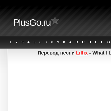
PlusGo.ru
1
2
3
4
5
6
7
8
9
0
A
B
C
D
E
F
G
Перевод песни
Lillix
- What I 