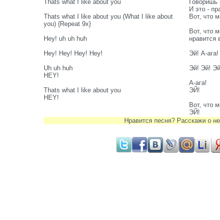
Thats what I like about you
Говоришь 
И это - пр
Thats what I like about you (What I like about
Вот, что м
you) {Repeat 9x}
Вот, что 
Hey! uh uh huh
нравится в
Hey! Hey! Hey! Hey!
Эй! А-ага!
Uh uh huh
Эй! Эй! Эй
HEY!
А-ага!
Thats what I like about you
ЭЙ!
HEY!
Вот, что м
ЭЙ!
Нравится песня? Расскажи о не