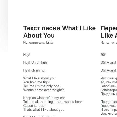
Текст песни What I Like
Пере
About You
Like 
Исполнитель: Lillix
Исполнител
Hey!
Эй!
Hey! Uh uh huh
Эй! А-ага!
Hey! uh uh huh
Эй! А-ага!
What I like about you
Что мне н
You hold me tight
То, как к
Tell me I'm the only one
Говоришь,
Wanna come over tonight?
неповтори
Придёшь к
Keep on wisperin' in my ear
Tell me all the things that I wanna hear
Продолжае
Cause its true
Говоришь 
Thats what I like about you
И это - пр
Вот, что м