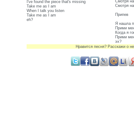
Смотря на
I've found the piece that's missing
Смотря на
Take me as I am
When I talk you listen
Припев
Take me as I am
eh?
Я нашла 
Прими мен
Когда я г
Прими мен
эх?
Нравится песня? Расскажи о не