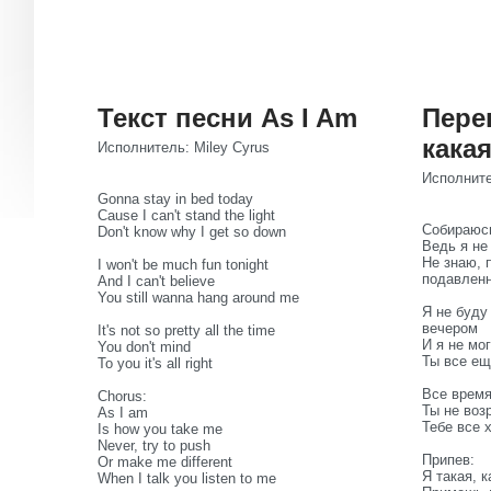
Текст песни As I Am
Пере
какая
Исполнитель: Miley Cyrus
Исполните
Gonna stay in bed today
Cause I can't stand the light
Собираюсь
Don't know why I get so down
Ведь я не
Не знаю, 
I won't be much fun tonight
подавлен
And I can't believe
You still wanna hang around me
Я не буду
вечером
It's not so pretty all the time
И я не мог
You don't mind
Ты все ещ
To you it's all right
Все время
Chorus:
Ты не воз
As I am
Тебе все 
Is how you take me
Never, try to push
Припев:
Or make me different
Я такая, к
When I talk you listen to me