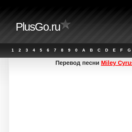
PlusGo.ru
1
2
3
4
5
6
7
8
9
0
A
B
C
D
E
F
G
Перевод песни
Miley Cyru