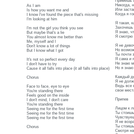
Примешь 
Никогда, 
As I am
Или заста
Is how you want me and
Когда я г
I know I've found the piece that's missing
I'm looking at him
Я такая, к
Захочешь 
I'm not the girl you think you see
Я знаю, ч
But maybe that's a lie
Я смотрю 
You almost know me better than
Me, myself and I
Я не дево
Don't know a lot of things
Но возмож
But I know what I got
Ты почти 
Я сама и 
It's not so perfect every day
Не знаю м
I don't have to try
Но я знаю 
Cause it all falls into place (it all falls into place)
Каждый де
Chorus
Я не долж
Ведь все 
Face to face, eye to eye
свои мест
You're standing there
Feels good on the inside
Припев
I don't mind, I don't care
You're standing there
Лицом к ли
Seeing me for the first time
Ты стоишь
Seeing me for the first time
Чувствуеш
Seeing me for the first time
Я не возр
Ты стоишь
Chorus
Смотря на