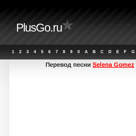
PlusGo.ru
1
2
3
4
5
6
7
8
9
0
A
B
C
D
E
F
G
Перевод песни
Selena Gomez