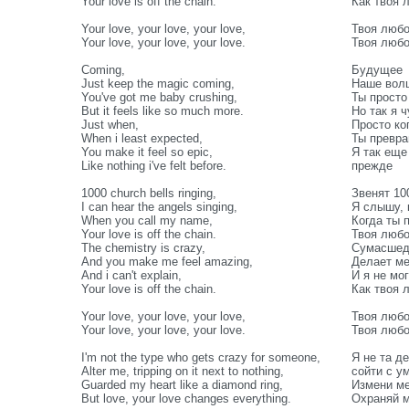
Your love is off the chain.
Как твоя 
Your love, your love, your love,
Твоя любо
Your love, your love, your love.
Твоя любо
Coming,
Будущее
Just keep the magic coming,
Наше вол
You've got me baby crushing,
Ты просто
But it feels like so much more.
Но так я 
Just when,
Просто ко
When i least expected,
Ты превра
You make it feel so epic,
Я так еще
Like nothing i've felt before.
прежде
1000 church bells ringing,
Звенят 10
I can hear the angels singing,
Я слышу, 
When you call my name,
Когда ты 
Your love is off the chain.
Твоя любо
The chemistry is crazy,
Сумасшед
And you make me feel amazing,
Делает ме
And i can't explain,
И я не мо
Your love is off the chain.
Как твоя 
Your love, your love, your love,
Твоя любо
Your love, your love, your love.
Твоя любо
I'm not the type who gets crazy for someone,
Я не та д
Alter me, tripping on it next to nothing,
сойти с у
Guarded my heart like a diamond ring,
Измени ме
But love, your love changes everything.
Охраняй м