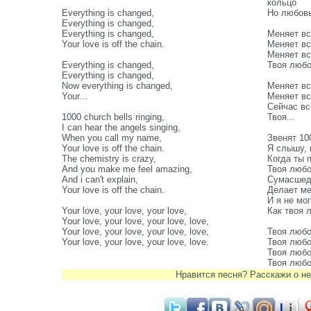
кольцо
Everything is changed,
Но любовь
Everything is changed,
Everything is changed,
Меняет вс
Your love is off the chain.
Меняет вс
Меняет вс
Everything is changed,
Твоя любо
Everything is changed,
Now everything is changed,
Меняет вс
Your...
Меняет вс
Сейчас вс
1000 church bells ringing,
Твоя...
I can hear the angels singing,
When you call my name,
Звенят 10
Your love is off the chain.
Я слышу, 
The chemistry is crazy,
Когда ты 
And you make me feel amazing,
Твоя любо
And i can't explain,
Сумасшед
Your love is off the chain.
Делает ме
И я не мо
Your love, your love, your love,
Как твоя 
Your love, your love, your love, love,
Your love, your love, your love, love,
Твоя любо
Your love, your love, your love, love.
Твоя любо
Твоя любо
Твоя любо
Нравится песня? Расскажи о не