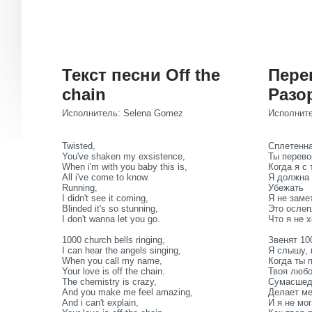
Текст песни Off the
Пере
chain
Разо
Исполнитель: Selena Gomez
Исполните
Twisted,
Сплетенн
You've shaken my exsistence,
Ты перев
When i'm with you baby this is,
Когда я с
All i've come to know.
Я должна 
Running,
Убежать
I didn't see it coming,
Я не заме
Blinded it's so stunning,
Это ослеп
I don't wanna let you go.
Что я не 
1000 church bells ringing,
Звенят 10
I can hear the angels singing,
Я слышу, 
When you call my name,
Когда ты 
Your love is off the chain.
Твоя любо
The chemistry is crazy,
Сумасшед
And you make me feel amazing,
Делает ме
And i can't explain,
И я не мо