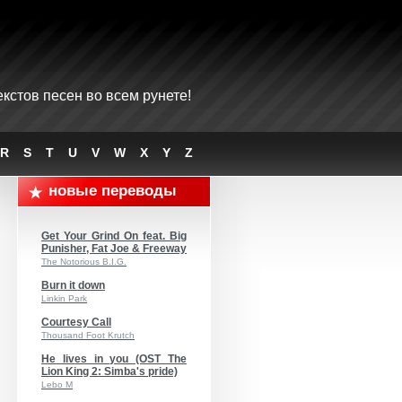
кстов песен во всем рунете!
R
S
T
U
V
W
X
Y
Z
новые переводы
Get Your Grind On feat. Big
Punisher, Fat Joe & Freeway
The Notorious B.I.G.
Burn it down
Linkin Park
Courtesy Call
Thousand Foot Krutch
He lives in you (OST The
Lion King 2: Simba's pride)
Lebo M