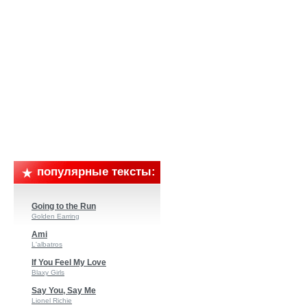
популярные тексты:
Going to the Run
Golden Earring
Ami
L'albatros
If You Feel My Love
Blaxy Girls
Say You, Say Me
Lionel Richie