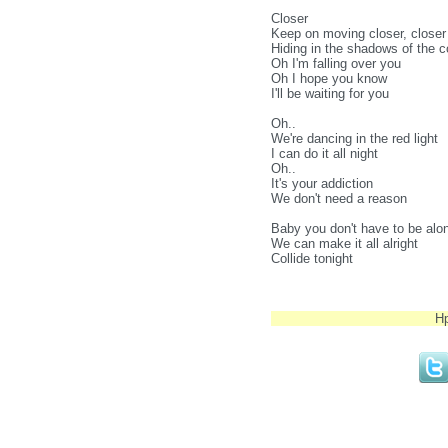
Closer
Keep on moving closer, closer
Hiding in the shadows of the c
Oh I'm falling over you
Oh I hope you know
I'll be waiting for you
Oh..
We're dancing in the red light
I can do it all night
Oh..
It's your addiction
We don't need a reason
Baby you don't have to be alo
We can make it all alright
Collide tonight
Н