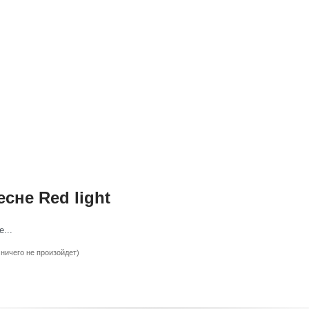
сне Red light
...
 ничего не произойдет)