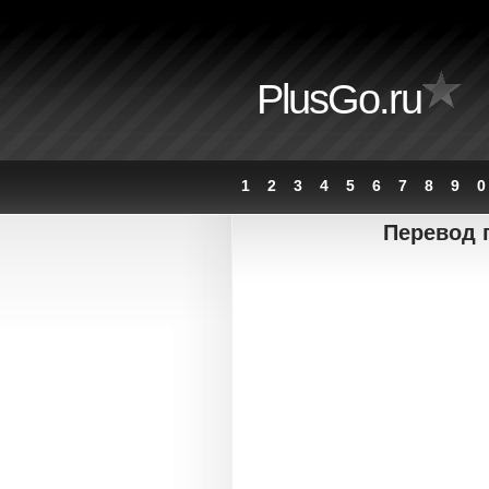
PlusGo.ru
1
2
3
4
5
6
7
8
9
0
Перевод 