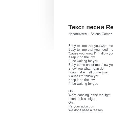
Текст песни Re
Исполнитель: Selena Gomez
Baby tell me that you want m
Baby tell me that you need m
'Cause you know I'm fallow yo
Keep it on the low
I'll be waiting for you
Baby come on let me show yo
Show you what I can do
I can make it all come true
'Cause I'm fallow you
Keep it on the low
I'll be waiting for you
Oh..
We're dancing in the red light
I can do it all night
Oh..
It's your addiction
We don't need a reason