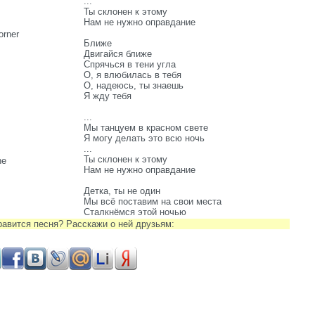
...
Ты склонен к этому
Нам не нужно оправдание
orner
Ближе
Двигайся ближе
Спрячься в тени угла
О, я влюбилась в тебя
О, надеюсь, ты знаешь
Я жду тебя
...
Мы танцуем в красном свете
Я могу делать это всю ночь
...
Ты склонен к этому
ne
Нам не нужно оправдание
Детка, ты не один
Мы всё поставим на свои места
Сталкнёмся этой ночью
равится песня? Расскажи о ней друзьям: