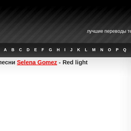
лучшие переводы те
A
B
C
D
E
F
G
H
I
J
K
L
M
N
O
P
Q
песни
Selena Gomez
- Red light