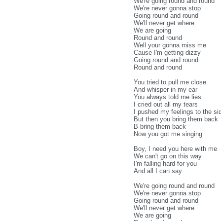
We're going round and round
We're never gonna stop
Going round and round
We'll never get where
We are going
Round and round
Well your gonna miss me
Cause I'm getting dizzy
Going round and round
Round and round
You tried to pull me close
And whisper in my ear
You always told me lies
I cried out all my tears
I pushed my feelings to the si
But then you bring them back
B-bring them back
Now you got me singing
Boy, I need you here with me
We can't go on this way
I'm falling hard for you
And all I can say
We're going round and round
We're never gonna stop
Going round and round
We'll never get where
We are going