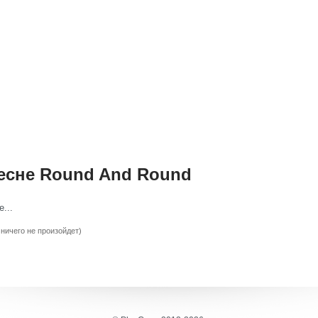
есне Round And Round
...
 ничего не произойдет)