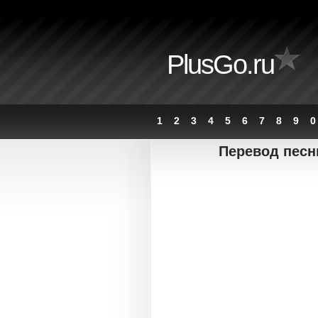
PlusGo.ru
1
2
3
4
5
6
7
8
9
0
Перевод пес