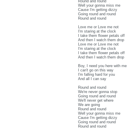
Round and round
Well your gonna miss me
Cause I'm getting dizzy
Going round and round
Round and round
Love me or Love me not
I'm staring at the clock
I take them flower petals off
And then I watch them drop
Love me or Love me not
I'm staring at the clock
I take them flower petals off
And then I watch them drop
Boy, I need you here with me
I can't go on this way
I'm falling hard for you
And all I can say
Round and round
We're never gonna stop
Going round and round
We'll never get where
We are going
Round and round
Well your gonna miss me
Cause I'm getting dizzy
Going round and round
Round and round