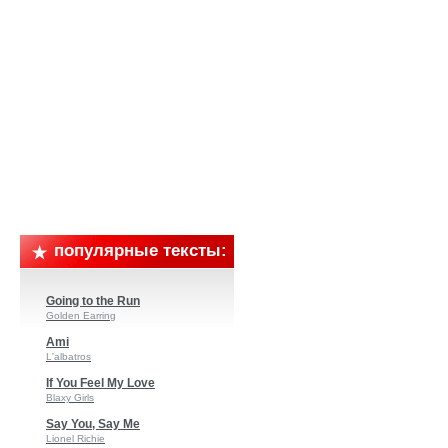
популярные тексты:
Going to the Run
Golden Earring
Ami
L'albatros
If You Feel My Love
Blaxy Girls
Say You, Say Me
Lionel Richie