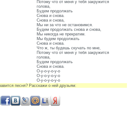
Потому что от меня у тебя закружится
голова,
Будем продолжать
Снова и снова.
Снова и снова,
Мы ни за что не остановимся.
Будем продолжать снова и снова,
Мы никогда не прекратим.
Мы будем продолжать
Снова и снова.
Что ж, ты будешь скучать по мне,
Потому что от меня у тебя закружится
голова,
Будем продолжать
Снова и снова.
О-у-о-у-о-у-о
О-у-о-у-о-у-о
О-у-о-у-о-у-о
равится песня? Расскажи о ней друзьям: