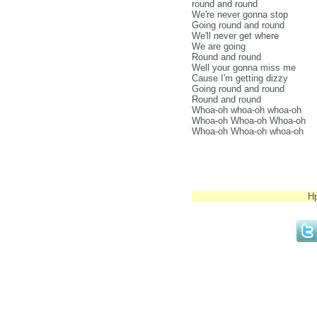
round and round
We're never gonna stop
Going round and round
We'll never get where
We are going
Round and round
Well your gonna miss me
Cause I'm getting dizzy
Going round and round
Round and round
Whoa-oh whoa-oh whoa-oh
Whoa-oh Whoa-oh Whoa-oh
Whoa-oh Whoa-oh whoa-oh
Н