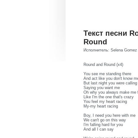
Текст песни R
Round
Исполнитель: Selena Gomez
Round and Round (x4)
You see me standing there
And act like you don't know m
But last night you were callin
Saying you want me
Oh why you always make me f
Like I'm the one that's crazy
You feel my heart racing
My-my heart racing
Boy, I need you here with me
We can't go on this way
I'm falling hard for you
And all I can say