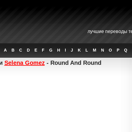
лучшие переводы те
A
B
C
D
E
F
G
H
I
J
K
L
M
N
O
P
Q
ни
Selena Gomez
- Round And Round