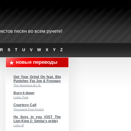
кстов песен во всем рунете!
R
S
T
U
V
W
X
Y
Z
новые переводы
Get Your Grind On feat. Big
Punisher, Fat Joe & Freeway
The Notorious B.I.G.
Burn it down
Linkin Park
Courtesy Call
Thousand Foot Krutch
He lives in you (OST The
Lion King 2: Simba's pride)
Lebo M