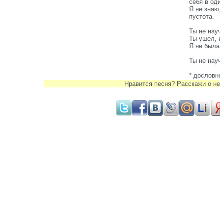
себя в од
Я не знаю
пустота.
Ты не нау
Ты ушел, 
Я не была
Ты не нау
* дословн
Нравится песня? Расскажи о не