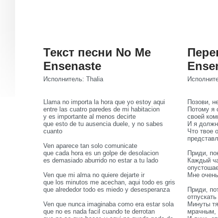
Текст песни No Me
Пере
Ensenaste
Ense
Исполнитель: Thalia
Исполните
Llama no importa la hora que yo estoy aqui
Позови, н
entre las cuatro paredes de mi habitacion
Потому я 
y es importante al menos decirte
своей ком
que esto de tu ausencia duele, y no sabes
И я должн
cuanto
Что твое 
представл
Ven aparece tan solo comunicate
que cada hora es un golpe de desolacion
Приди, по
es demasiado aburrido no estar a tu lado
Каждый ча
опустошае
Ven que mi alma no quiere dejarte ir
Мне очень
que los minutos me acechan, aqui todo es gris
que alrededor todo es miedo y desesperanza
Приди, по
отпускать
Ven que nunca imaginaba como era estar sola
Минуты тя
que no es nada facil cuando te derrotan
мрачным,