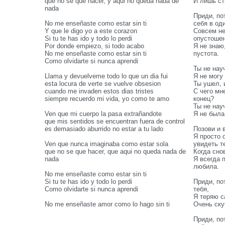
que no se que hacer, y aqui no queda nada de
И лишь ст
nada
Приди, по
No me enseñaste como estar sin ti
себя в од
Y que le digo yo a este corazon
Совсем не
Si tu te has ido y todo lo perdi
опустошен
Por donde empiezo, si todo acabo
Я не знаю
No me enseñaste como estar sin ti
пустота.
Como olvidarte si nunca aprendi
Ты не нау
Llama y devuelveme todo lo que un dia fui
Я не могу
esta locura de verte se vuelve obsesion
Ты ушел, 
cuando me invaden estos dias tristes
С чего мн
siempre recuerdo mi vida, yo como te amo
конец?
Ты не нау
Ven que mi cuerpo la pasa extrañandote
Я не была
que mis sentidos se encuentran fuera de control
es demasiado aburrido no estar a tu lado
Позови и 
Я просто
Ven que nunca imaginaba como estar sola
увидеть т
que no se que hacer, que aqui no queda nada de
Когда сно
nada
Я всегда 
любила.
No me enseñaste como estar sin ti
Si tu te has ido y todo lo perdi
Приди, по
Como olvidarte si nunca aprendi
тебя,
Я теряю с
No me enseñaste amor como lo hago sin ti
Очень ску
Приди, по