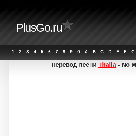
PlusGo.ru
1
2
3
4
5
6
7
8
9
0
A
B
C
D
E
F
G
Перевод песни
Thalia
- No M